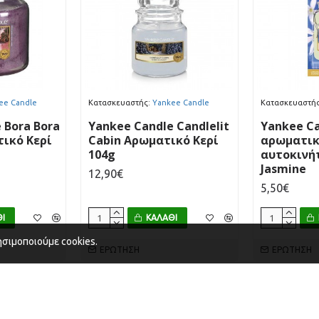
ee Candle
Κατασκευαστής:
Yankee Candle
Κατασκευαστής
 Bora Bora
Yankee Candle Candlelit
Yankee Ca
τικό Κερί
Cabin Αρωματικό Κερί
αρωματικ
104g
αυτοκινή
Jasmine
12,90€
5,50€
Ι
ΚΑΛΆΘΙ
ησιμοποιούμε cookies.
ΕΡΏΤΗΣΗ
ΕΡΏΤΗΣΗ