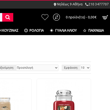
Νηλέως 9 Αθήνα
210 3477707
0 προϊόν(τα) - 0,00€
Η ΚΟΥΖΊΝΑΣ
ΡΟΛΌΓΙΑ
ΓΥΑΛΙΆ ΗΛΊΟΥ
ΠΑΙΧΝΊΔΙΑ
αξινόμηση:
Εμφάνιση: