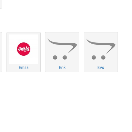
Emsa
Erik
Evo