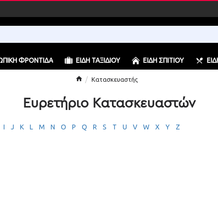
ΠΙΚΉ ΦΡΟΝΤΊΔΑ
ΕΊΔΗ ΤΑΞΙΔΙΟΎ
ΕΊΔΗ ΣΠΙΤΙΟΎ
ΕΊΔ
Κατασκευαστής
Ευρετήριο Κατασκευαστών
I
J
K
L
M
N
O
P
Q
R
S
T
U
V
W
X
Y
Z