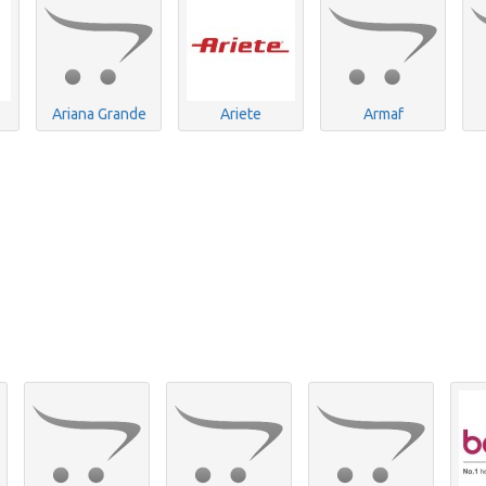
Ariana Grande
Ariete
Armaf