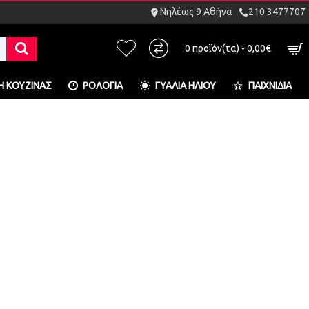
Νηλέως 9 Αθήνα
210 3477707
0 προϊόν(τα) - 0,00€
Η ΚΟΥΖΊΝΑΣ
ΡΟΛΌΓΙΑ
ΓΥΑΛΙΆ ΗΛΊΟΥ
ΠΑΙΧΝΊΔΙΑ