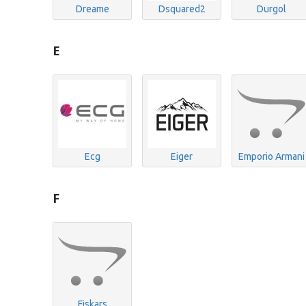
Dreame
Dsquared2
Durgol
E
Ecg
Eiger
Emporio Armani
F
Fiskars