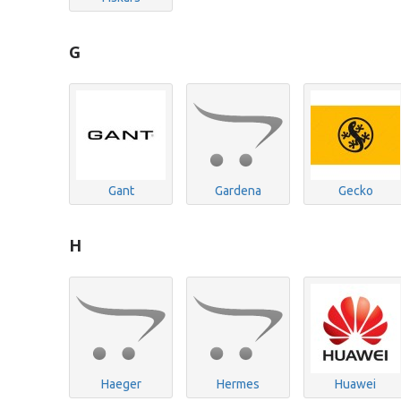
G
Gant
Gardena
Gecko
H
Haeger
Hermes
Huawei