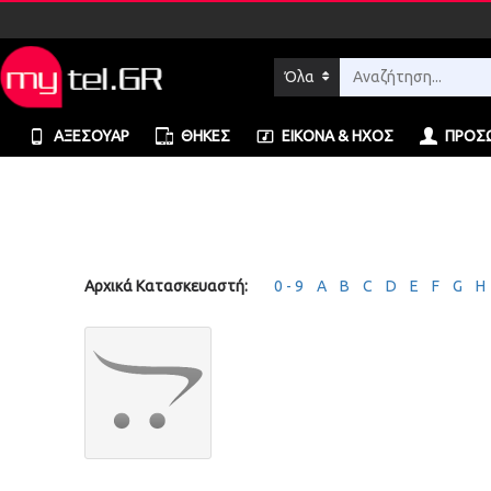
Όλα
ΑΞΕΣΟΥΆΡ
ΘΉΚΕΣ
ΕΙΚΌΝΑ & ΉΧΟΣ
ΠΡΟΣΩ
Αρχικά Κατασκευαστή:
0 - 9
A
B
C
D
E
F
G
H