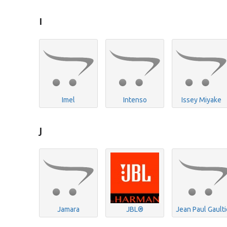
I
Imel
Intenso
Issey Miyake
J
Jamara
JBL®
Jean Paul Gaulti