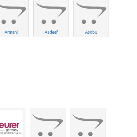
Armani
Asdaaf
Asobu