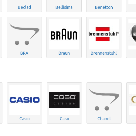
Beclad
Bellisima
Benetton
BRA
Braun
Brennenstuhl
Casio
Caso
Chanel