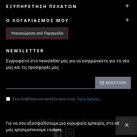
ΕΞΥΠΗΡΈΤΗΣΗ ΠΕΛΑΤΏΝ
Ο ΛΟΓΑΡΙΑΣΜΌΣ ΜΟΥ
Υπαναχώρηση από Παραγγελία
NEWSLETTER
Εγγραφείτε στο newsletter μας για να ενηερώνεστε για τα νέα
μας και τις προσφορές μας
ΑΠΟΣΤΟΛΉ
Έχω διαβάσει και αποδέχομαι τους
Όροι Χρήσης
Copyright 2026 - Powered by MonoWare Web
Για να σου εξασφαλίσουμε μια κορυφαία εμπειρία, στο site
μας χρησιμοποιούμε cookies.