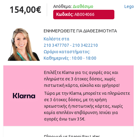
Απόθεμα:
Διαθέσιμο
Lego
154,00€
Κωδικός:
AB004066
ΕΝΗΜΕΡΩΘΕΊΤΕ ΓΙΑ ΔΙΑΘΕΣΙΜΌΤΗΤΑ
Καλέστε στα
210 3477707 - 210 3422210
Ωράριο καταστήματος:
Καθημερινές : 10:00 - 18:00
Eπιλέξτε Klarna για τις αγορές σας και
πληρώστε σε 3 άτοκες δόσεις, χωρίς
πιστωτική κάρτα, εύκολα και γρήγορα!
Τώρα με την Klarna, μπορείτε να πληρώσετε
σε 3 άτοκες δόσεις, με τη χρήση
χρεωστικής ή πιστωτικής κάρτας, χωρίς
καμία επιπλέον επιβάρυνση. Ισχύει για
αγορές άνω των 35€.
Πληρωμή με Snappi Pay Later