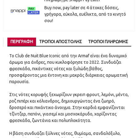
Buy now, pay later σε 4 άτοκες δόσεις,
γρήγορα, εύκολα, ευέλικτα, από το κινητό
σου!
ΠΕΡΙΓΡΑΦΉ
ΤΡΌΠΟΙ ΑΠΟΣΤΟΛΉΣ
ΤΡΌΠΟΙ ΠΛΗΡΩΜΉΣ
Το Club de Nuit Blue Iconic από την Armaf είναι ένα δυναμικό
άρωμα για άνδρες, που κυκλοφόρησε το 2022. Συνδυάζει
φρεσκάδα, πικάντικες νότες και ξυλώδη βάθος,
προσφέροντας μια έντονη και μακράς διάρκειας αρωματική
παρουσία.
Στις νότες κορυφής ξεχωρίζουν γκρειπ φρουτ, λεμόνι, μέντα,
ροζ πιπέρι και κόλιανδρος, δημιουργώντας ένα ζωηρό,
δροσερό και πικάντικο άνοιγμα. Στην καρδιά εμφανίζονται
τζίντζερ, πεπόνι, γιασεμί και μοσχοκάρυδο, χαρίζοντας
φρεσκάδα, ζωντάνια και πολυπλοκότητα.
Η βάση συνδυάζει ξύλινες νότες, θυμίαμα, σανδαλόξυλο,