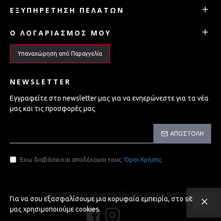
ΕΞΥΠΗΡΈΤΗΣΗ ΠΕΛΑΤΏΝ
Ο ΛΟΓΑΡΙΑΣΜΌΣ ΜΟΥ
Υπαναχώρηση από Παραγγελία
NEWSLETTER
Εγγραφείτε στο newsletter μας για να ενηερώνεστε για τα νέα
μας και τις προσφορές μας
ΑΠΟΣΤΟΛΉ
Έχω διαβάσει και αποδέχομαι τους
Όροι Χρήσης
Copyright 2026 - Powered by MonoWare Web
Για να σου εξασφαλίσουμε μια κορυφαία εμπειρία, στο site
μας χρησιμοποιούμε cookies.