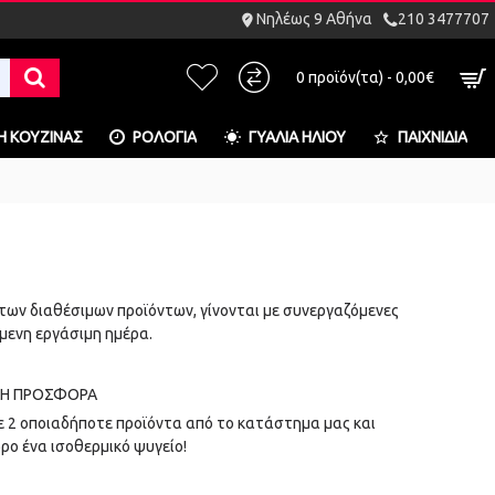
Νηλέως 9 Αθήνα
210 3477707
0 προϊόν(τα) - 0,00€
Η ΚΟΥΖΊΝΑΣ
ΡΟΛΌΓΙΑ
ΓΥΑΛΙΆ ΗΛΊΟΥ
ΠΑΙΧΝΊΔΙΑ
των διαθέσιμων προϊόντων, γίνονται με συνεργαζόμενες
μενη εργάσιμη ημέρα.
Ή ΠΡΟΣΦΟΡΆ
 2 οποιαδήποτε προϊόντα από το κατάστημα μας και
ρο ένα ισοθερμικό ψυγείο!