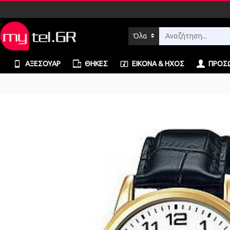
Όλα
ΑΞΕΣΟΥΆΡ
ΘΉΚΕΣ
ΕΙΚΌΝΑ & ΉΧΟΣ
ΠΡΟΣΩ