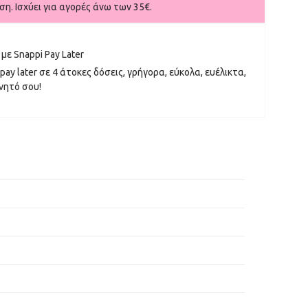
η. Ισχύει για αγορές άνω των 35€.
με Snappi Pay Later
pay later σε 4 άτοκες δόσεις, γρήγορα, εύκολα, ευέλικτα,
νητό σου!