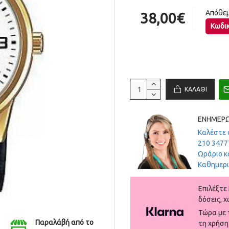
Απόθεμ
38,00€
Κωδικ
ΚΑΛΆΘΙ
ΕΝΗΜΕΡΩ
Καλέστε 
210 3477
Ωράριο κ
Καθημεριν
Eπιλέξτε 
δόσεις, χ
Τώρα με τ
Παραλάβή από το
τη χρήση