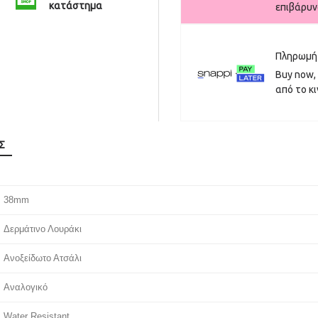
κατάστημα
επιβάρυνσ
Πληρωμή 
Buy now, 
από το κι
Σ
38mm
Δερμάτινο Λουράκι
Ανοξείδωτο Ατσάλι
Αναλογικό
Water Resistant