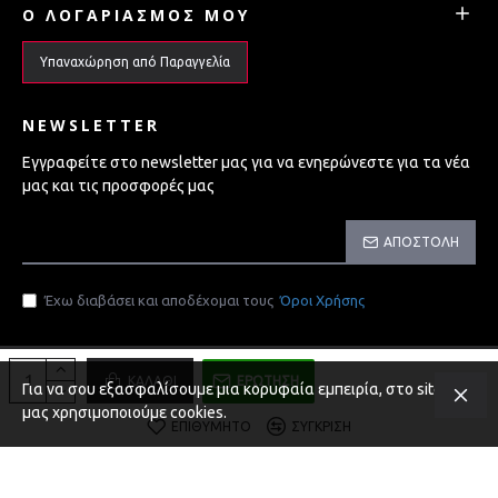
Ο ΛΟΓΑΡΙΑΣΜΌΣ ΜΟΥ
Υπαναχώρηση από Παραγγελία
NEWSLETTER
Εγγραφείτε στο newsletter μας για να ενηερώνεστε για τα νέα
μας και τις προσφορές μας
ΑΠΟΣΤΟΛΉ
Έχω διαβάσει και αποδέχομαι τους
Όροι Χρήσης
Copyright 2026 - Powered by MonoWare Web
ΚΑΛΆΘΙ
ΕΡΏΤΗΣΗ
Για να σου εξασφαλίσουμε μια κορυφαία εμπειρία, στο site
μας χρησιμοποιούμε cookies.
ΕΠΙΘΥΜΗΤΌ
ΣΎΓΚΡΙΣΗ