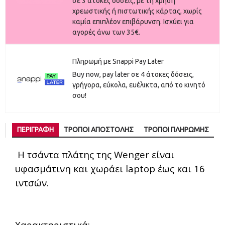
σε 3 άτοκες δόσεις, με τη χρήση
χρεωστικής ή πιστωτικής κάρτας, χωρίς
καμία επιπλέον επιβάρυνση. Ισχύει για
αγορές άνω των 35€.
Πληρωμή με Snappi Pay Later
Buy now, pay later σε 4 άτοκες δόσεις,
γρήγορα, εύκολα, ευέλικτα, από το κινητό
σου!
ΠΕΡΙΓΡΑΦΉ
ΤΡΌΠΟΙ ΑΠΟΣΤΟΛΉΣ
ΤΡΌΠΟΙ ΠΛΗΡΩΜΉΣ
Η τσάντα πλάτης της Wenger είναι
υφασμάτινη και χωράει laptop έως και 16
ιντσών.
Χαρακτηριστικά: