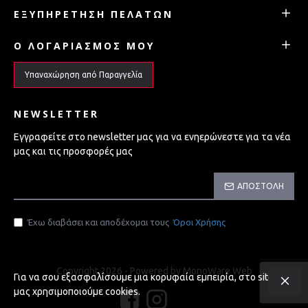
ΕΞΥΠΗΡΈΤΗΣΗ ΠΕΛΑΤΏΝ
Ο ΛΟΓΑΡΙΑΣΜΌΣ ΜΟΥ
Υπαναχώρηση από Παραγγελία
NEWSLETTER
Εγγραφείτε στο newsletter μας για να ενηερώνεστε για τα νέα
μας και τις προσφορές μας
ΑΠΟΣΤΟΛΉ
Έχω διαβάσει και αποδέχομαι τους
Όροι Χρήσης
Copyright 2026 - Powered by MonoWare Web
Για να σου εξασφαλίσουμε μια κορυφαία εμπειρία, στο site
μας χρησιμοποιούμε cookies.