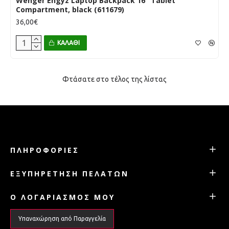
Wenger Engyz Laptop Backpack 16" Tablet
Compartment, black (611679)
36,00€
ΚΑΛΆΘΙ
Φτάσατε στο τέλος της λίστας
ΠΛΗΡΟΦΟΡΊΕΣ
ΕΞΥΠΗΡΈΤΗΣΗ ΠΕΛΑΤΏΝ
Ο ΛΟΓΑΡΙΑΣΜΌΣ ΜΟΥ
Υπαναχώρηση από Παραγγελία