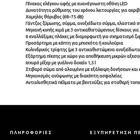
Πίνακας ελέγχου αφής με ευανάγνωστη οθόνη LED
Δυνατότητα ρύθμισης του χρόνου λειτουργίας για ακριβ
Χαμηλός θόρυβος (68–75 dB)
Γάντζος ζύμωσης, σύρμα, ανοξείδωτο σύρμα, ελαστικό σ
Μηχανή κοπής κιμά με 3 αντικαθιστώμενους δίσκους γι
6 εναλλάξιμες πλάκες με διαμορφωτή για σχηματισμό ζ
Προσάρτημα με κόπτη για μπισκότα ή κουλούρια
Κυλινδρικός τρίφτης (με 3 αντικαθιστώμενα ανοξείδωτ
Εξάρτημα πίεσης με χώρο για αποθήκευση μικρών αξεσ
Ισχυρό μίξερ με γυάλινο δοχείο 1,5 l
Στιβαρό σώμα από αλουμίνιο με εξάλειψη δονήσεων και
Μηχανισμός ανύψωσης με διακόπτη ασφαλείας
Αντιολισθητικά πέλματα με βεντούζες για σταθερή τοπ
ΠΛΗΡΟΦΟΡΊΕΣ
ΕΞΥΠΗΡΈΤΗΣΗ Π