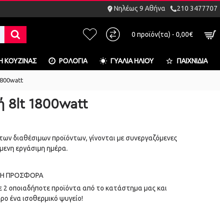
Νηλέως 9 Αθήνα
210 3477707
0 προϊόν(τα) - 0,00€
Η ΚΟΥΖΊΝΑΣ
ΡΟΛΌΓΙΑ
ΓΥΑΛΙΆ ΗΛΊΟΥ
ΠΑΙΧΝΊΔΙΑ
800watt
8lt 1800watt
των διαθέσιμων προϊόντων, γίνονται με συνεργαζόμενες
μενη εργάσιμη ημέρα.
Ή ΠΡΟΣΦΟΡΆ
 2 οποιαδήποτε προϊόντα από το κατάστημα μας και
ρο ένα ισοθερμικό ψυγείο!