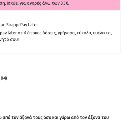
η. Ισχύει για αγορές άνω των 35€.
με Snappi Pay Later
pay later σε 4 άτοκες δόσεις, γρήγορα, εύκολα, ευέλικτα,
νητό σου!
304)
από τον άξονά τους όσο και γύρω από τον άξονα του