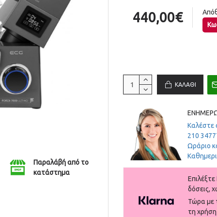
Από
440,00€
Κω
ΚΑΛΆΘΙ
ΕΝΗΜΕΡΩ
Καλέστε 
210 3477
Ωράριο κ
Καθημεριν
Παραλάβή από το
κατάστημα
Eπιλέξτε 
δόσεις, χ
Τώρα με τ
τη χρήση