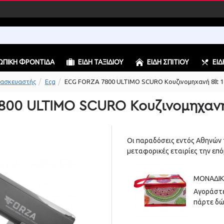
ΠΙΚΉ ΦΡΟΝΤΊΔΑ
ΕΊΔΗ ΤΑΞΙΔΙΟΎ
ΕΊΔΗ ΣΠΙΤΙΟΎ
ΕΊΔ
ασκευαστής
Ecg
ECG FORZA 7800 ULTIMO SCURO Κουζινομηχανή 8lt 1
800 ULTIMO SCURO Κουζινομηχανή 
Οι παραδόσεις εντός Αθηνών 
μεταφορικές εταιρίες την επό
ΜΟΝΑΔΙΚ
Αγοράστε
πάρτε δώ