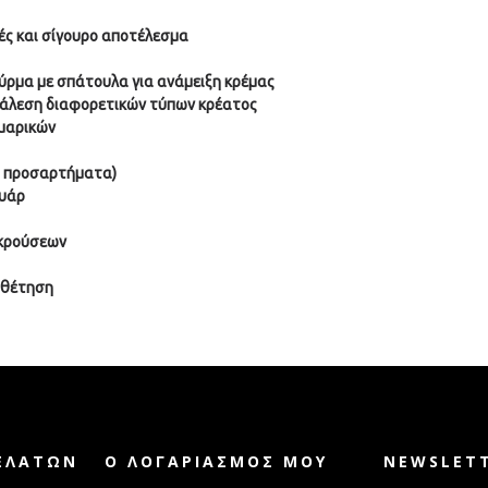
ές και σίγουρο αποτέλεσμα
ύρμα με σπάτουλα για ανάμειξη κρέμας
α άλεση διαφορετικών τύπων κρέατος
υμαρικών
α προσαρτήματα)
ουάρ
 κρούσεων
οθέτηση
ΕΛΑΤΏΝ
Ο ΛΟΓΑΡΙΑΣΜΌΣ ΜΟΥ
NEWSLET